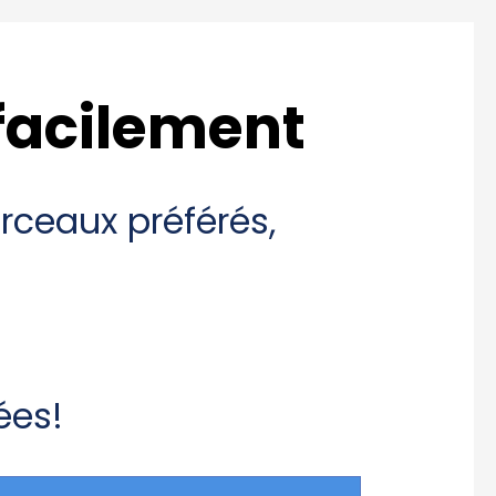
 facilement
ceaux préférés,
ées!