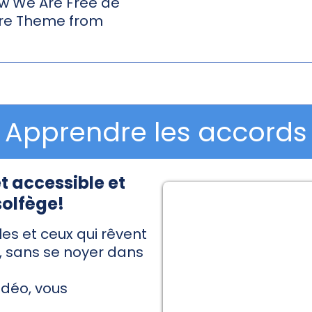
ow We Are Free de
core Theme from
Apprendre les accords
 accessible et
solfège!
es et ceux qui rêvent
, sans se noyer dans
idéo, vous