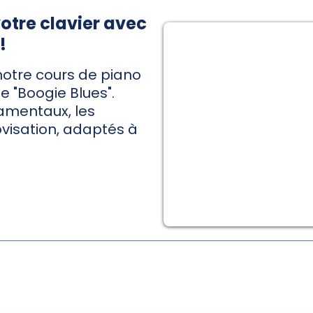
votre clavier avec
!
notre cours de piano
le "Boogie Blues".
amentaux, les
ovisation, adaptés à