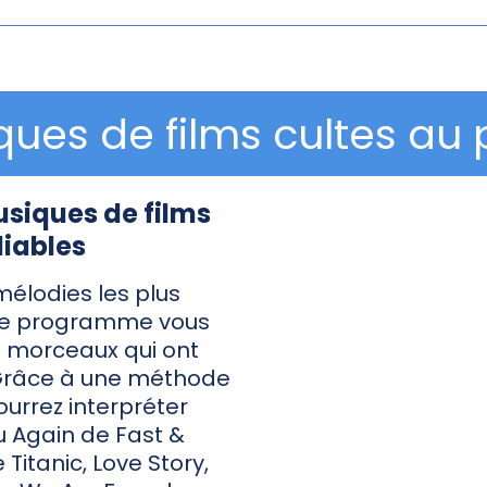
ues de films cultes au 
usiques de films
liables
élodies les plus
 ce programme vous
s morceaux qui ont
 Grâce à une méthode
ourrez interpréter
 Again de Fast &
 Titanic, Love Story,