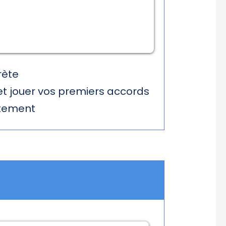
rète
et jouer vos premiers accords
atement