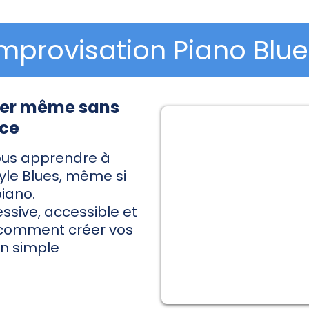
mprovisation Piano Blue
ser même sans
nce
ous apprendre à
tyle Blues, même si
iano.
sive, accessible et
 comment créer vos
un simple