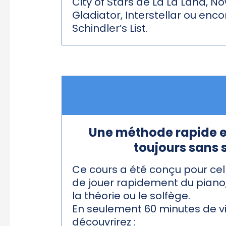
City of Stars de La La Land, N
Gladiator, Interstellar ou en
Schindler’s List.
Une méthode rapide et
toujours sans 
Ce cours a été conçu pour cell
de jouer rapidement du piano
la théorie ou le solfège.
En seulement 60 minutes de v
découvrirez :