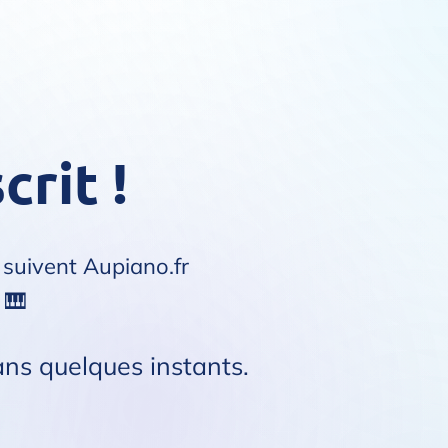
crit !
i suivent
Aupiano.fr
 🎹
ns quelques instants.