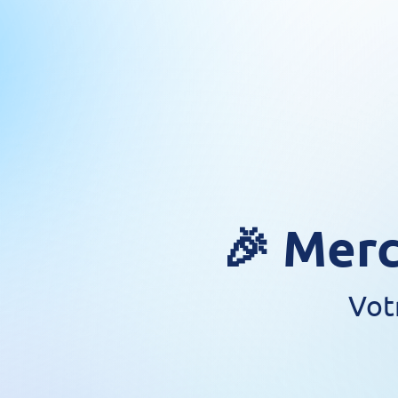
🎉 Merc
Vot