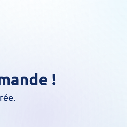
mmande !
rée.