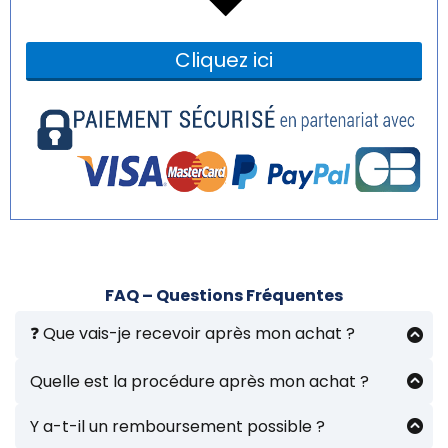
Cliquez ici
FAQ – Questions Fréquentes
❓ Que vais-je recevoir après mon achat ?
Vous recevrez la
transcription exacte
Quelle est la procédure après mon achat ?
Une fois le paiement effectué, vous recevrez un
e-mail de confirmation.
Y a-t-il un remboursement possible ?
La partition est envoyée immédiatement.