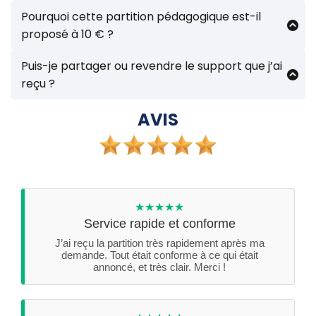
Non, les fichiers étant envoyés par voie
numérique, le droit de rétractation ne s'applique
Pourquoi cette partition pédagogique est-il
pas. Mais si vous avez un souci, contactez-moi.
proposé à 10 € ?
Chaque support est une transcription
pédagogique manuelle, conçue pour
Puis-je partager ou revendre le support que j’ai
accompagner un tutoriel spécifique.
reçu ?
❌ Non. Tous les supports envoyés sont
L’adaptation du morceau,
strictement réservés à un usage personnel et
AVIS
La mise en page claire pour un
pédagogique. Ils ne peuvent en aucun cas être
apprentissage fluide.
diffusés, revendus ou partagés publiquement,
même gratuitement.
Ce tarif permet aussi de soutenir un travail
indépendant, destiné à rendre la musique
accessible à tous.
★★★★★
Service rapide et conforme
J’ai reçu la partition très rapidement après ma
demande. Tout était conforme à ce qui était
annoncé, et très clair. Merci !