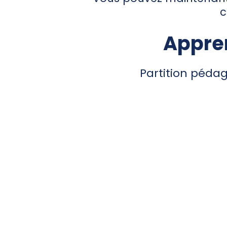
c
Appren
Partition péda