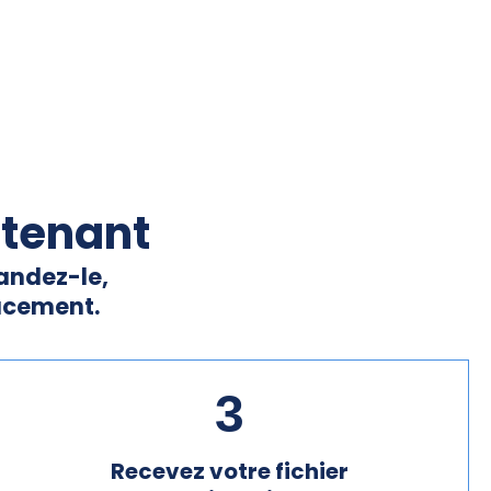
ntenant
andez-le,
cacement.
3
Recevez votre fichier