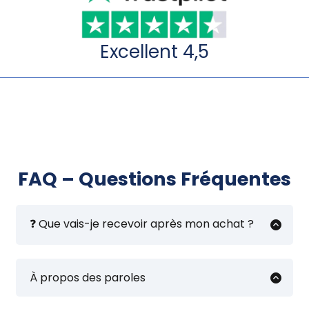
Excellent 4,5
FAQ – Questions Fréquentes
❓ Que vais-je recevoir après mon achat ?
Vous recevrez la
transcription
pédagogique exacte
du tutoriel YouTube
indiqué dans l’annonce.
À propos des paroles
Les paroles ne sont jamais intégrées
directement dans les partitions proposées,