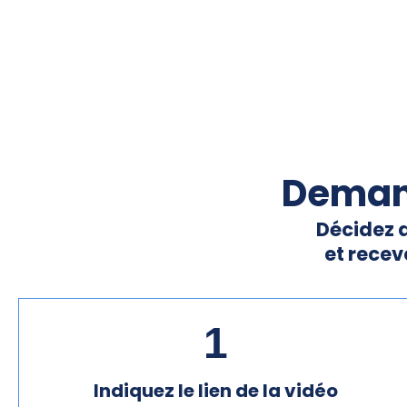
Demand
Décidez 
et recev
1
Indiquez le lien de la vidéo