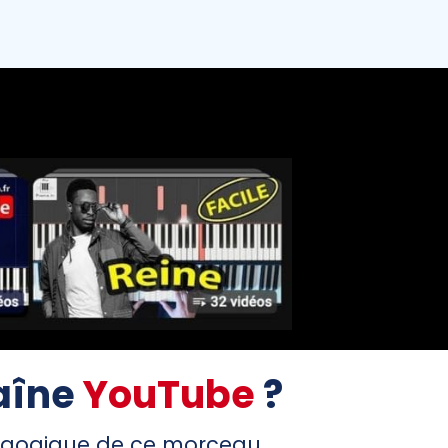
haîne
YouTube
?
édagogique de ce morceau,